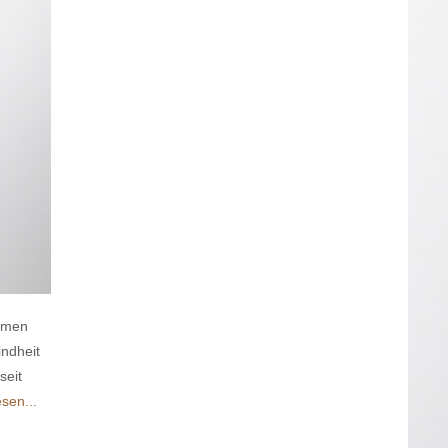
ommen
indheit
seit
sen...