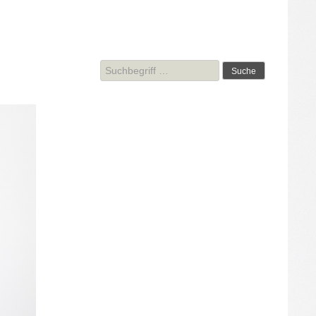
Suche
nach: