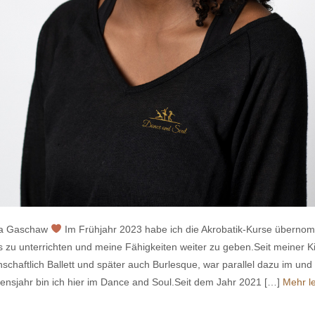
ita Gaschaw
Im Frühjahr 2023 habe ich die Akrobatik-Kurse übern
es zu unterrichten und meine Fähigkeiten weiter zu geben.Seit meiner K
nschaftlich Ballett und später auch Burlesque, war parallel dazu im und 
nsjahr bin ich hier im Dance and Soul.Seit dem Jahr 2021 […]
Mehr le