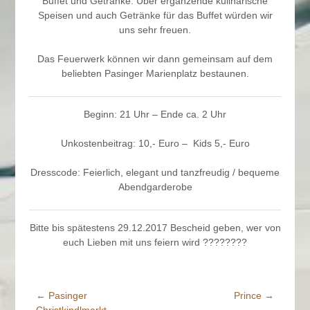
Buffet und Getränke. Über ergänzende kulinarische
Speisen und auch Getränke für das Buffet würden wir
uns sehr freuen.
Das Feuerwerk können wir dann gemeinsam auf dem
beliebten Pasinger Marienplatz bestaunen.
Beginn: 21 Uhr – Ende ca. 2 Uhr
Unkostenbeitrag: 10,- Euro – Kids 5,- Euro
Dresscode: Feierlich, elegant und tanzfreudig / bequeme
Abendgarderobe
Bitte bis spätestens 29.12.2017 Bescheid geben, wer von
euch Lieben mit uns feiern wird ????????
←
Pasinger
Prince
→
Beitrags-
Christkindlmarkt