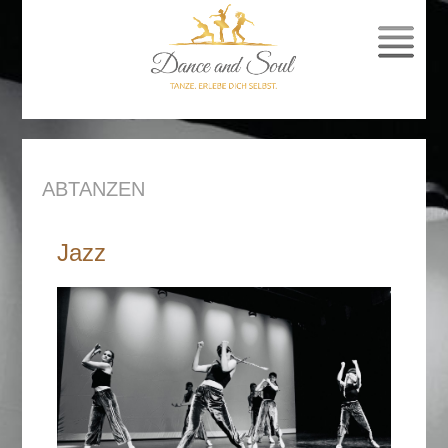
SPRUNG
ZUM
INHALT
ABTANZEN
Jazz