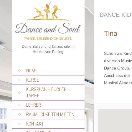
DANCE KID
Tina
Deine Ballett- und Tanzschule im
Herzen von Pasing
Schon als Kind
diversen Musica
Dance Group. S
SPRUNG
HOME
ZUM
Abschluss der 
INHALT
KURSE
Musical Akade
KURSPLAN・BUCHEN・
TARIFE
LEHRER
RÄUMLICHKEITEN MIETEN
KONTAKT