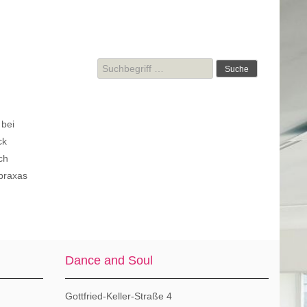
Suche
nach:
 bei
ck
ch
Abraxas
Dance and Soul
Gottfried-Keller-Straße 4