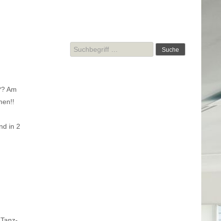
Suche
nach:
?? Am
men!!
d in 2
 Tanz-