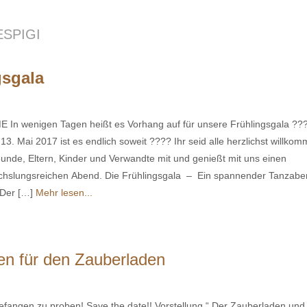
ESPIGI
gsgala
 In wenigen Tagen heißt es Vorhang auf für unsere Frühlingsgala ??
3. Mai 2017 ist es endlich soweit ???? Ihr seid alle herzlichst willkom
eunde, Eltern, Kinder und Verwandte mit und genießt mit uns einen
hslungsreichen Abend. Die Frühlingsgala – Ein spannender Tanzaben
 Der […]
Mehr lesen...
en für den Zauberladen
fangen zu proben! Save the date!! Vorstellung “ Der Zauberladen und