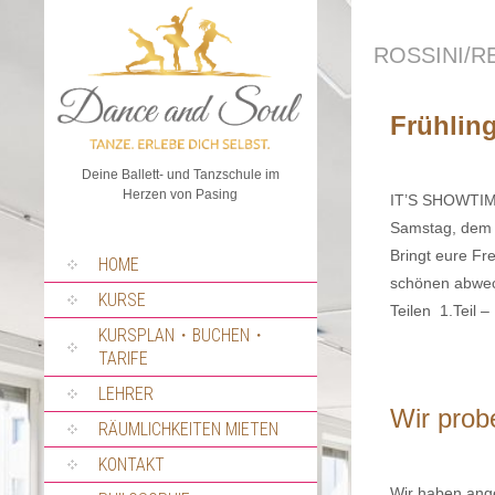
ROSSINI/R
Frühlin
Deine Ballett- und Tanzschule im
Herzen von Pasing
IT’S SHOWTIME
Samstag, dem 1
Bringt eure Fr
SPRUNG
HOME
ZUM
schönen abwec
INHALT
KURSE
Teilen 1.Teil –
KURSPLAN・BUCHEN・
TARIFE
LEHRER
Wir prob
RÄUMLICHKEITEN MIETEN
KONTAKT
Wir haben ange