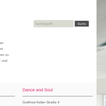
Suche
nach:
der
mt
zen zu
r und
Dance and Soul
Gottfried-Keller-Straße 4