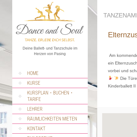
TANZENA
Elternzu
Deine Ballett- und Tanzschule im
Herzen von Pasing
Am kommenden
ein Elternzus
vorbei und sc
SPRUNG
HOME
ZUM
Die Türen
INHALT
KURSE
Kinderballett I
KURSPLAN・BUCHEN・
TARIFE
LEHRER
RÄUMLICHKEITEN MIETEN
KONTAKT