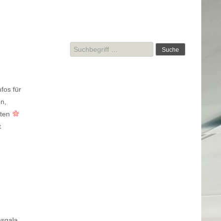
Suche
nach:
fos für
n,
eten
t
sgala