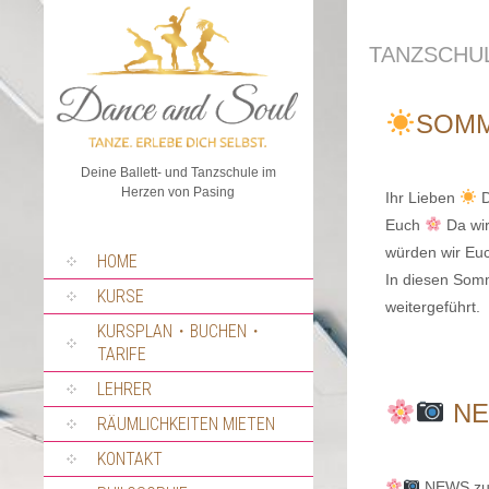
TANZSCHU
SOMM
Deine Ballett- und Tanzschule im
Herzen von Pasing
Ihr Lieben
D
Euch
Da wir
würden wir Euc
SPRUNG
HOME
ZUM
In diesen Som
INHALT
KURSE
weitergeführt
KURSPLAN・BUCHEN・
TARIFE
LEHRER
NE
RÄUMLICHKEITEN MIETEN
KONTAKT
NEWS zu