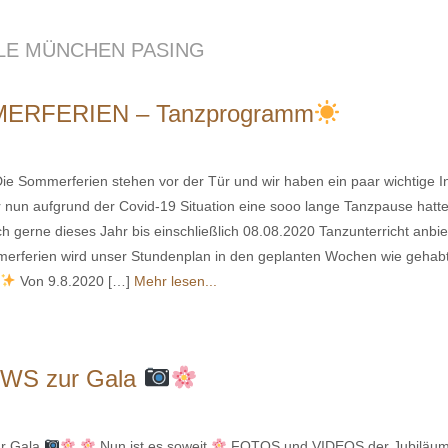
LE MÜNCHEN PASING
ERFERIEN – Tanzprogramm
ie Sommerferien stehen vor der Tür und wir haben ein paar wichtige In
 nun aufgrund der Covid-19 Situation eine sooo lange Tanzpause hatte
h gerne dieses Jahr bis einschließlich 08.08.2020 Tanzunterricht anbi
merferien wird unser Stundenplan in den geplanten Wochen wie gehab
.
Von 9.8.2020 […]
Mehr lesen...
WS zur Gala
r Gala
Nun ist es soweit
FOTOS und VIDEOS der Jubiläum