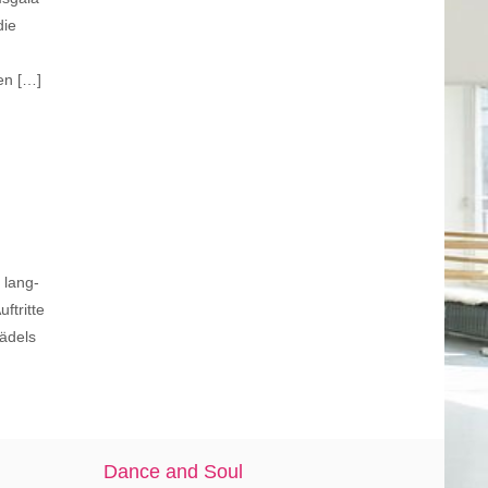
die
en […]
 lang-
ftritte
ädels
Dance and Soul